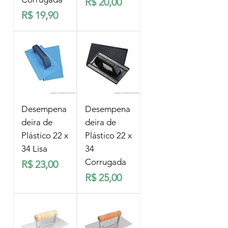
Preço
R$ 20,00
Preço
R$ 19,90
Desempena
Desempena
deira de
deira de
Plástico 22 x
Plástico 22 x
34 Lisa
34
Corrugada
Preço
R$ 23,00
Preço
R$ 25,00