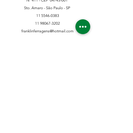
Nº 411 - CEP
04743-001
Sto. Amaro - São Paulo - SP
11 5546-0383
11 98067-3202
franklinferragens@hotmail.com
Suporte ao Cliente
Contate-Nos
Sobre nós
Missão Visão e Valor
Política