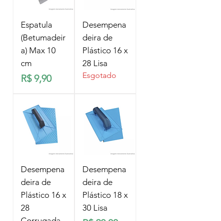
Espatula
Desempena
(Betumadeir
deira de
a) Max 10
Plástico 16 x
cm
28 Lisa
Esgotado
Preço
R$ 9,90
Desempena
Desempena
deira de
deira de
Plástico 16 x
Plástico 18 x
28
30 Lisa
Corrugada