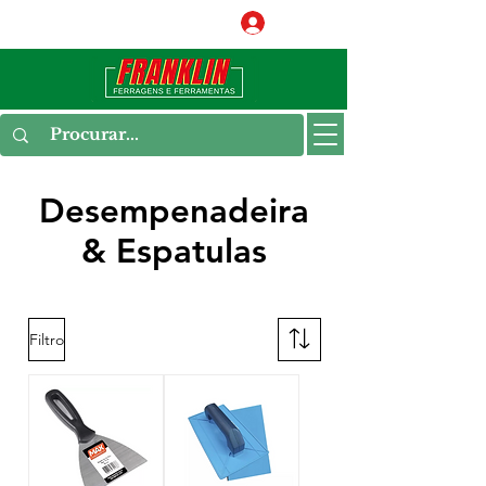
Conecte-se
Desempenadeira
& Espatulas
Filtro