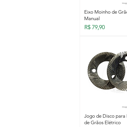
Visualização rá
Eixo Moinho de Grã
Manual
Preço
R$ 79,90
Visualização rá
Jogo de Disco para
de Grãos Elétrico