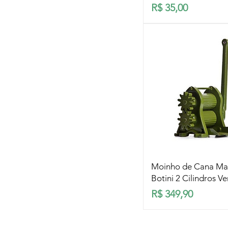
Preço
R$ 35,00
Visualização rá
Moinho de Cana Ma
Botini 2 Cilindros V
Preço
R$ 349,90