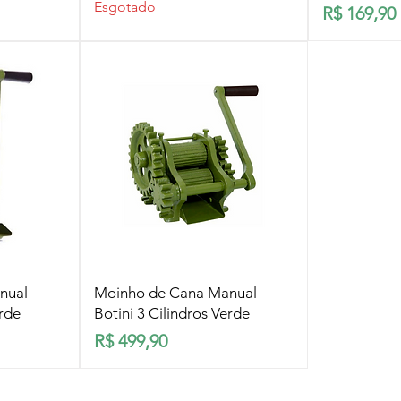
Esgotado
Preço
R$ 169,90
pida
Visualização rápida
nual
Moinho de Cana Manual
erde
Botini 3 Cilindros Verde
Preço
R$ 499,90