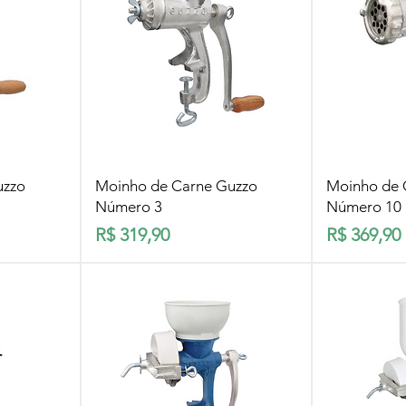
pida
Visualização rápida
Visua
uzzo
Moinho de Carne Guzzo
Moinho de 
Número 3
Número 10
Preço
Preço
R$ 319,90
R$ 369,90