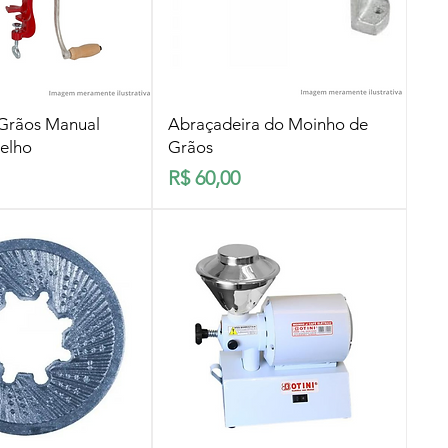
lização rápida
Visualização rápida
Grãos Manual
Abraçadeira do Moinho de
elho
Grãos
Preço
R$ 60,00