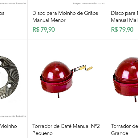
pida
Visualização rápida
Visua
os
Disco para Moinho de Grãos
Disco para
Manual Menor
Manual Mai
Preço
Preço
R$ 79,90
R$ 79,90
pida
Visualização rápida
Visua
 Moinho
Torrador de Café Manual Nº2
Torrador d
Pequeno
Grande