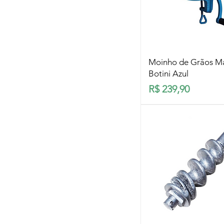
Visualização rá
Moinho de Grãos M
Botini Azul
Preço
R$ 239,90