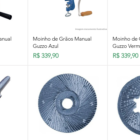
pida
Visualização rápida
Visua
anual
Moinho de Grãos Manual
Moinho de 
Guzzo Azul
Guzzo Verm
Preço
Preço
R$ 339,90
R$ 339,90