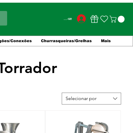
Conecte-se
gões/Conexões
Churrasqueiras/Grelhas
Mais
Torrador
Selecionar por