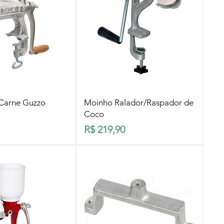
lização rápida
Visualização rápida
Carne Guzzo
Moinho Ralador/Raspador de
Coco
Preço
R$ 219,90