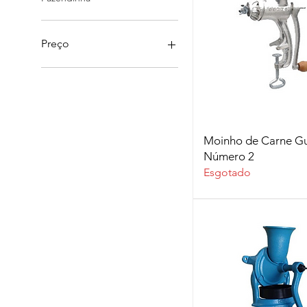
Preço
R$ 35
R$ 1.100
Visualização rá
Moinho de Carne G
Número 2
Esgotado