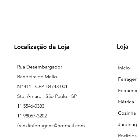
Loja
Localização da Loja
Rua Desembargador
Inicio
Bandeira de Mello
Ferrage
Nº 411 - CEP 04743-001
Ferrame
Sto. Amaro - São Paulo - SP
Elétrica
11 5546-0383
Cozinha
11 98067-3202
Jardina
franklinferragens@hotmail.com
Rodízios