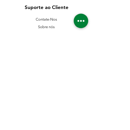
Suporte ao Cliente
Contate-Nos
Sobre nós
Missão Visão e Valor
Política
Entrega e Devoluções
Política e Privacidade
Métodos de Pagamento
Aceitamos os seguintes