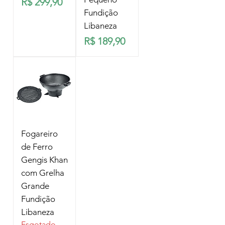
Preço
R$ 299,90
Fundição
Libaneza
Preço
R$ 189,90
Fogareiro
de Ferro
Gengis Khan
com Grelha
Grande
Fundição
Libaneza
Esgotado