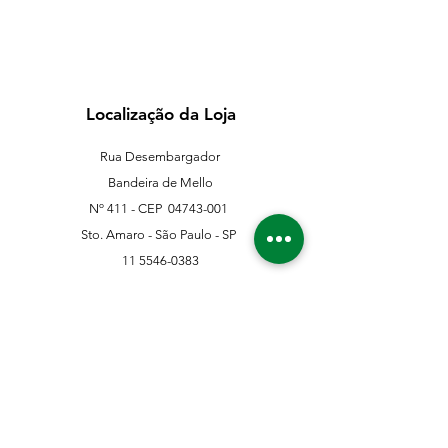
Localização da Loja
Rua Desembargador
Bandeira de Mello
Nº 411 - CEP
04743-001
Sto. Amaro - São Paulo - SP
11 5546-0383
11 98067-3202
franklinferragens@hotmail.com
Suporte ao Cliente