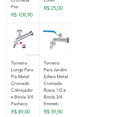
Cromada
Loren
Pim
Preço
R$ 25,00
Preço
R$ 109,90
Torneira
Torneira
Longa Para
Para Jardim
Pia Metal
Esfera Metal
Cromado
Cromado
C/Arejador
Rosca 1/2 e
e Bitola 3/4
Bitola 3/4
Pacheco
Emmeti
Preço
Preço
R$ 89,00
R$ 39,90