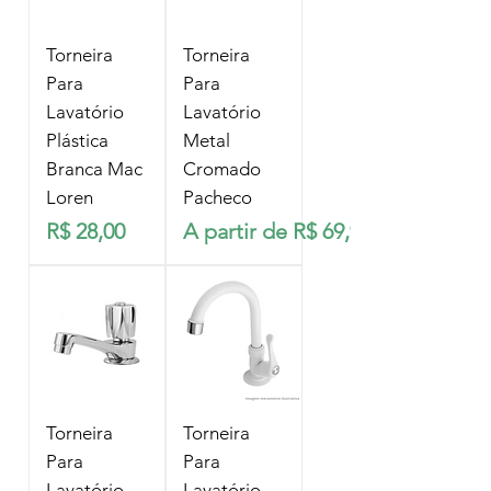
Torneira
Torneira
Para
Para
Lavatório
Lavatório
Plástica
Metal
Branca Mac
Cromado
Loren
Pacheco
Preço
Preço promocional
R$ 28,00
A partir de
R$ 69,90
Torneira
Torneira
Para
Para
Lavatório
Lavatório