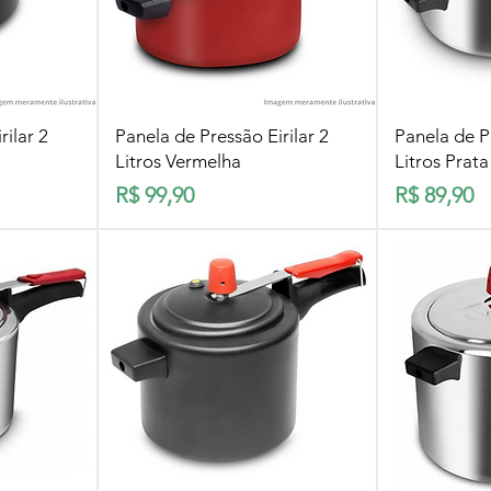
pida
Visualização rápida
Visua
rilar 2
Panela de Pressão Eirilar 2
Panela de Pr
Litros Vermelha
Litros Prata
Preço
Preço
R$ 99,90
R$ 89,90