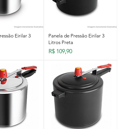
lização rápida
Visualização rápida
essão Eirilar 3
Panela de Pressão Eirilar 3
Litros Preta
Preço
R$ 109,90