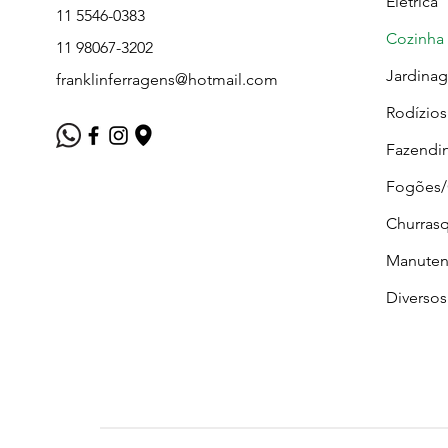
Elétrica
11 5546-0383
Cozinha
11 98067-3202
Jardina
franklinferragens@hotmail.com
Rodízios
Fazendi
Fogões
Churrasq
Manuten
Diversos