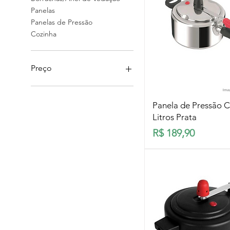
Panelas
Panelas de Pressão
Cozinha
Preço
R$ 5
R$ 700
Visualização rá
Panela de Pressão C
Litros Prata
Preço
R$ 189,90