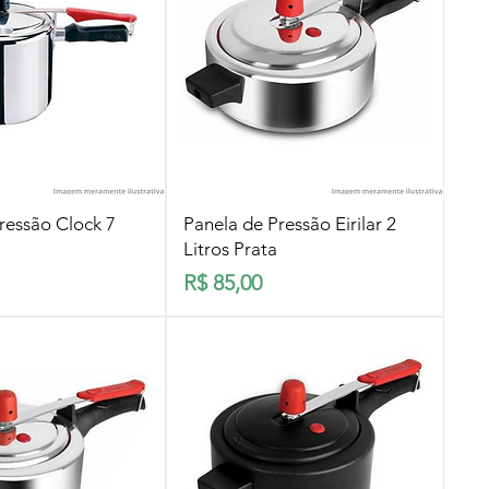
lização rápida
Visualização rápida
ressão Clock 7
Panela de Pressão Eirilar 2
Litros Prata
Preço
R$ 85,00