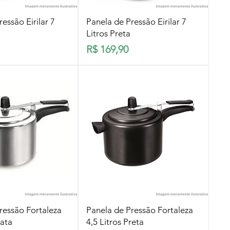
lização rápida
Visualização rápida
essão Eirilar 7
Panela de Pressão Eirilar 7
Litros Preta
Preço
R$ 169,90
lização rápida
Visualização rápida
ressão Fortaleza
Panela de Pressão Fortaleza
rata
4,5 Litros Preta