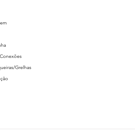
gem
nha
/Conexões
ueiras/Grelhas
ção