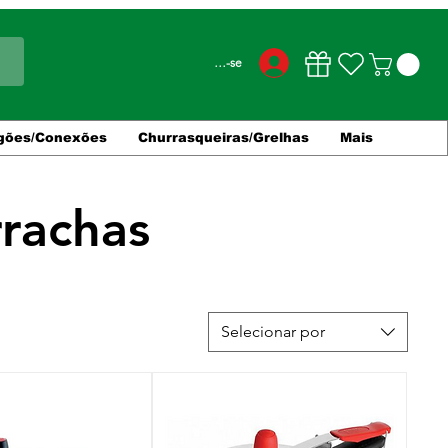
Conecte-se
gões/Conexões
Churrasqueiras/Grelhas
Mais
rrachas
Selecionar por