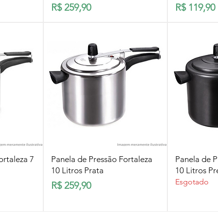
Preço
Preço
R$ 259,90
R$ 119,90
pida
Visualização rápida
Visua
ortaleza 7
Panela de Pressão Fortaleza
Panela de P
10 Litros Prata
10 Litros Pr
Esgotado
Preço
R$ 259,90