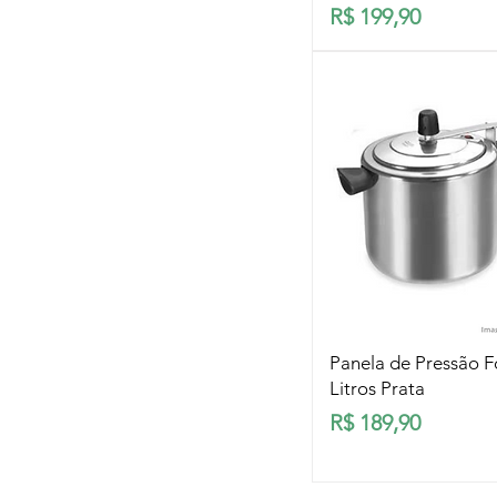
Preço
R$ 199,90
Visualização rá
Panela de Pressão F
Litros Prata
Preço
R$ 189,90