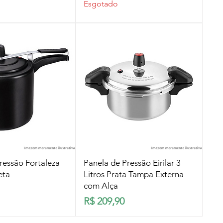
Esgotado
lização rápida
Visualização rápida
ressão Fortaleza
Panela de Pressão Eirilar 3
eta
Litros Prata Tampa Externa
com Alça
Preço
R$ 209,90