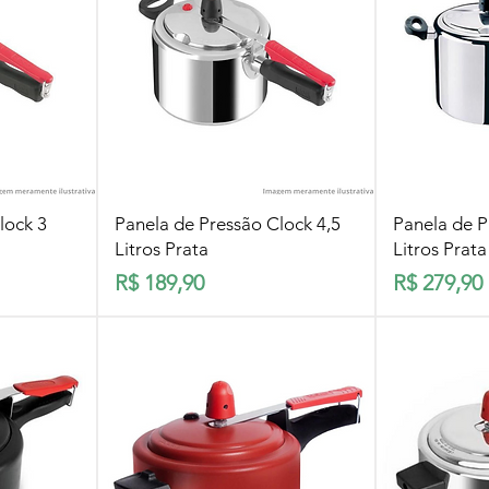
pida
Visualização rápida
Visua
lock 3
Panela de Pressão Clock 4,5
Panela de P
Litros Prata
Litros Prata
Preço
Preço
R$ 189,90
R$ 279,90