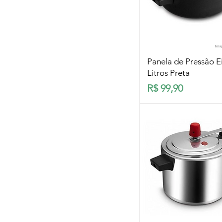
Visualização rá
Panela de Pressão Ei
Litros Preta
Preço
R$ 99,90