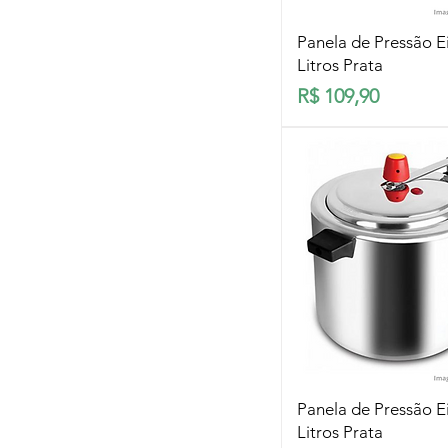
Visualização rá
Panela de Pressão Eir
Litros Prata
Preço
R$ 109,90
Visualização rá
Panela de Pressão Ei
Litros Prata