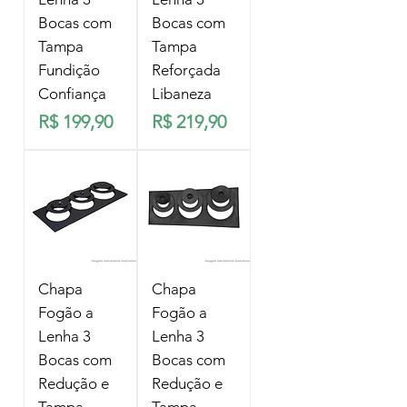
Bocas com
Bocas com
Tampa
Tampa
Fundição
Reforçada
Confiança
Libaneza
Preço
Preço
R$ 199,90
R$ 219,90
Chapa
Chapa
Fogão a
Fogão a
Lenha 3
Lenha 3
Bocas com
Bocas com
Redução e
Redução e