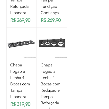
Tampa
Tampa
Reforçada
Fundição
Libaneza
Confiança
Preço
Preço
R$ 269,90
R$ 269,90
Chapa
Chapa
Fogão a
Fogão a
Lenha 4
Lenha 4
Bocas com
Bocas com
Tampa
Redução e
Libaneza
Tampa
Reforçada
Preço
R$ 319,90