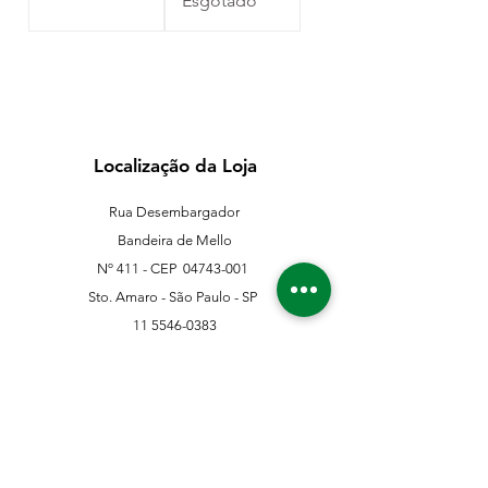
Esgotado
Localização da Loja
Rua Desembargador
Bandeira de Mello
Nº 411 - CEP
04743-001
Sto. Amaro - São Paulo - SP
11 5546-0383
11 98067-3202
franklinferragens@hotmail.com