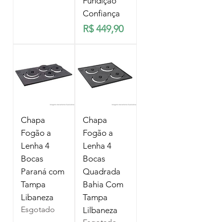
Fundição
Confiança
Preço
R$ 449,90
Chapa
Chapa
Fogão a
Fogão a
Lenha 4
Lenha 4
Bocas
Bocas
Paraná com
Quadrada
Tampa
Bahia Com
Libaneza
Tampa
Esgotado
Lilbaneza