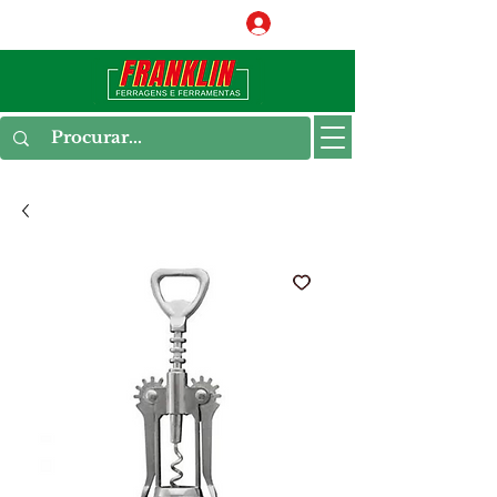
Conecte-se