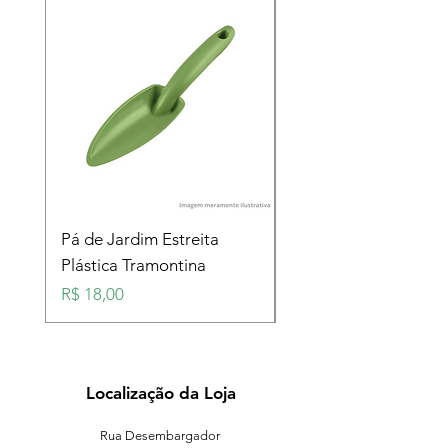
Pá de Jardim Estreita
Pá de Jardim Larga
Plástica Tramontina
Plástica Tramontina
Preço
Preço
R$ 18,00
R$ 18,00
Localização da Loja
Rua Desembargador