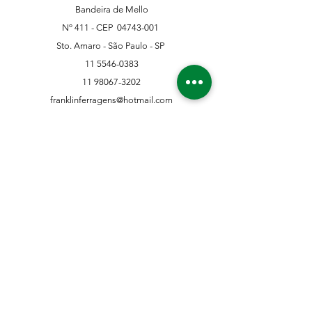
Bandeira de Mello
Nº 411 - CEP
04743-001
Sto. Amaro - São Paulo - SP
11 5546-0383
11 98067-3202
franklinferragens@hotmail.com
Suporte ao Cliente
Contate-Nos
Sobre nós
Missão Visão e Valor
Política