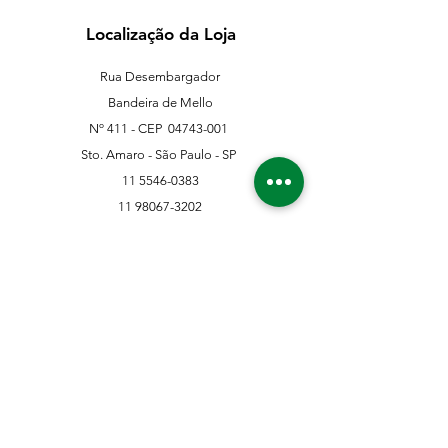
Localização da Loja
Rua Desembargador
Bandeira de Mello
Nº 411 - CEP
04743-001
Sto. Amaro - São Paulo - SP
11 5546-0383
11 98067-3202
franklinferragens@hotmail.com
Suporte ao Cliente
Contate-Nos
Sobre nós