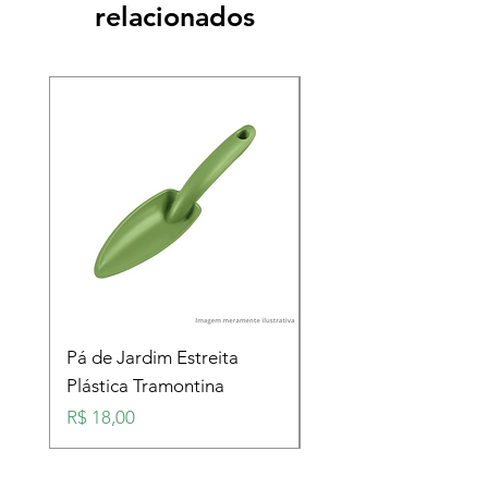
relacionados
Pá de Jardim Estreita
Pá de Jardim Larga
Plástica Tramontina
Plástica Tramontina
Preço
Preço
R$ 18,00
R$ 18,00