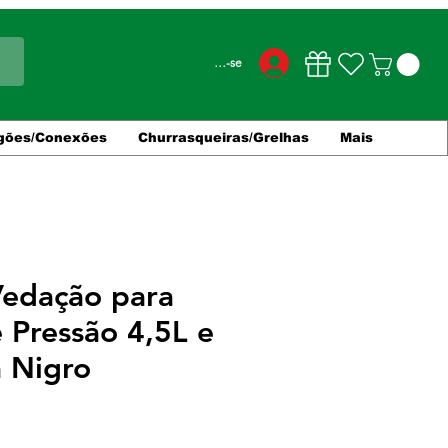
Conecte-se
gões/Conexões
Churrasqueiras/Grelhas
Mais
Vedação para
 Pressão 4,5L e
a Nigro