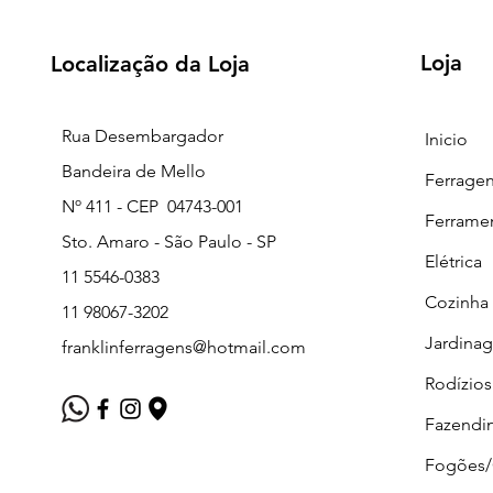
Loja
Localização da Loja
Rua Desembargador
Inicio
Bandeira de Mello
Ferrage
Nº 411 - CEP 04743-001
Ferrame
Sto. Amaro - São Paulo - SP
Elétrica
11 5546-0383
Cozinha
11 98067-3202
Jardina
franklinferragens@hotmail.com
Rodízios
Fazendi
Fogões