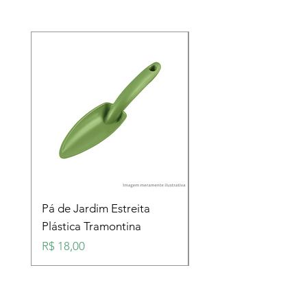
Pá de Jardim Estreita
Pá de Jardim Larga
Plástica Tramontina
Plástica Tramontina
Preço
Preço
R$ 18,00
R$ 18,00