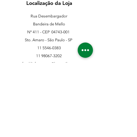
Localização da Loja
Rua Desembargador
Bandeira de Mello
Nº 411 - CEP
04743-001
Sto. Amaro - São Paulo - SP
11 5546-0383
11 98067-3202
franklinferragens@hotmail.com
Suporte ao Cliente
Contate-Nos
Sobre nós
Missão Visão e Valor