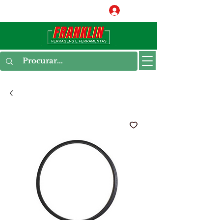
Conecte-se