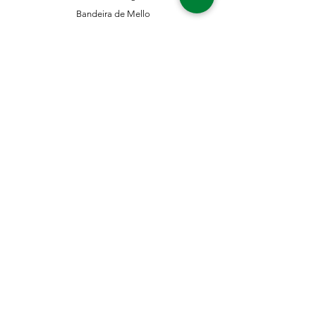
Bandeira de Mello
Nº 411 - CEP
04743-001
Sto. Amaro - São Paulo - SP
11 5546-0383
11 98067-3202
franklinferragens@hotmail.com
Suporte ao Cliente
Contate-Nos
Sobre nós
Missão Visão e Valor