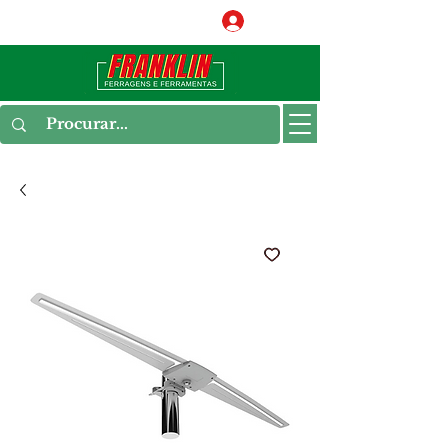
Conecte-se