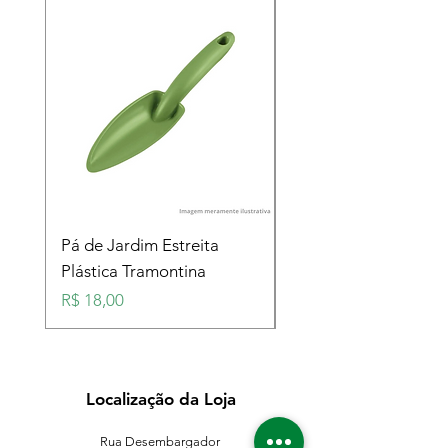
Pá de Jardim Estreita
Pá de Jardim Larga
Plástica Tramontina
Plástica Tramontina
Preço
Preço
R$ 18,00
R$ 18,00
Localização da Loja
Rua Desembargador