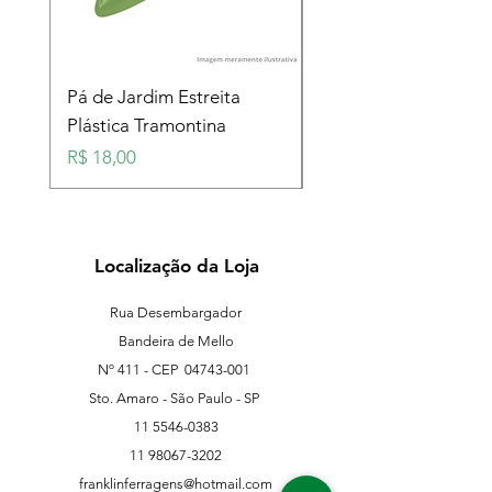
Pá de Jardim Estreita
Pá de Jardim Larga
Plástica Tramontina
Plástica Tramontina
Preço
Preço
R$ 18,00
R$ 18,00
Localização da Loja
Rua Desembargador
Bandeira de Mello
Nº 411 - CEP
04743-001
Sto. Amaro - São Paulo - SP
11 5546-0383
11 98067-3202
franklinferragens@hotmail.com