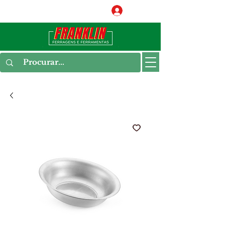
Conecte-se