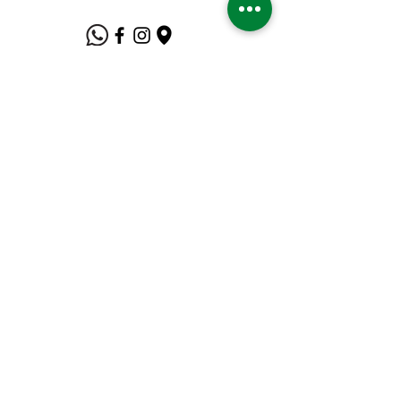
Suporte ao Cliente
Contate-Nos
Sobre nós
Missão Visão e Valor
Política
Entrega e Devoluções
Política e Privacidade
Métodos de Pagamento