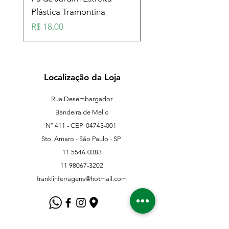
Plástica Tramontina
Plástica Tramontina
Preço
Preço
R$ 18,00
R$ 18,00
Localização da Loja
Rua Desembargador
Bandeira de Mello
Nº 411 - CEP
04743-001
Sto. Amaro - São Paulo - SP
11 5546-0383
11 98067-3202
franklinferragens@hotmail.com