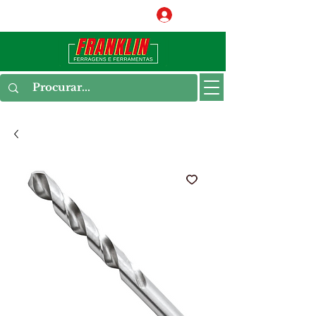
Conecte-se