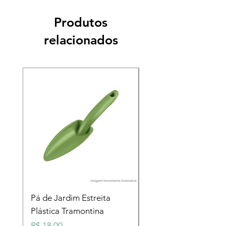
Produtos
relacionados
Pá de Jardim Estreita
Pá de Jardim Larga
Plástica Tramontina
Plástica Tramontina
Preço
Preço
R$ 18,00
R$ 18,00