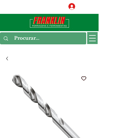
Conecte-se