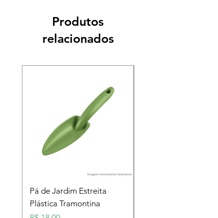
Produtos
relacionados
Pá de Jardim Estreita
Pá de Jardim Larga
Plástica Tramontina
Plástica Tramontina
Preço
Preço
R$ 18,00
R$ 18,00