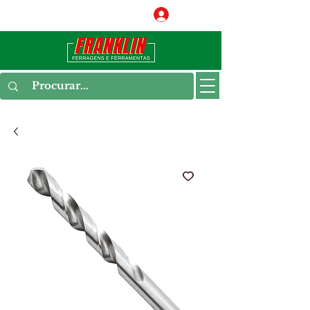
Conecte-se