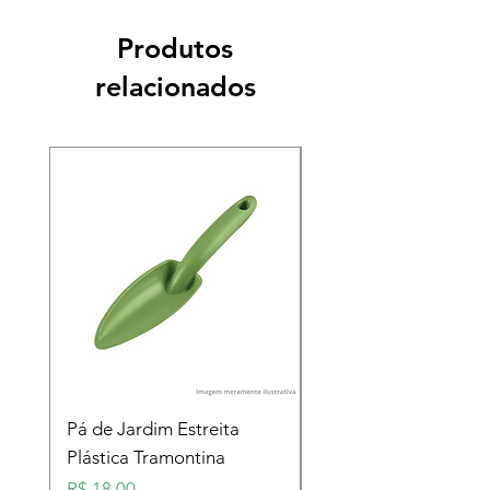
Produtos
relacionados
Pá de Jardim Estreita
Pá de Jardim Larga
Plástica Tramontina
Plástica Tramontina
Preço
Preço
R$ 18,00
R$ 18,00