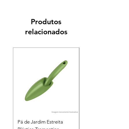
Produtos
relacionados
Pá de Jardim Estreita
Pá de Jardim Larga