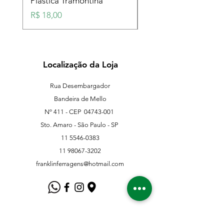
Plástica Tramontina
Plástica Tramontina
Preço
Preço
R$ 18,00
R$ 18,00
Localização da Loja
Rua Desembargador
Bandeira de Mello
Nº 411 - CEP
04743-001
Sto. Amaro - São Paulo - SP
11 5546-0383
11 98067-3202
franklinferragens@hotmail.com