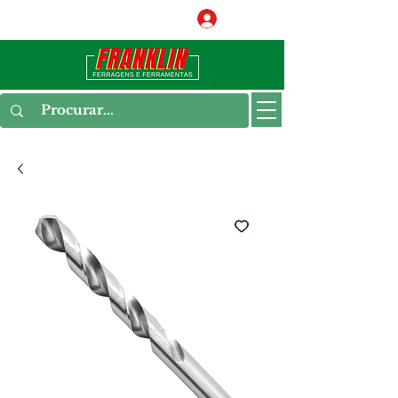
Conecte-se