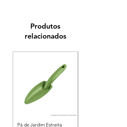
Produtos
relacionados
Pá de Jardim Estreita
Pá de Jardim Larga