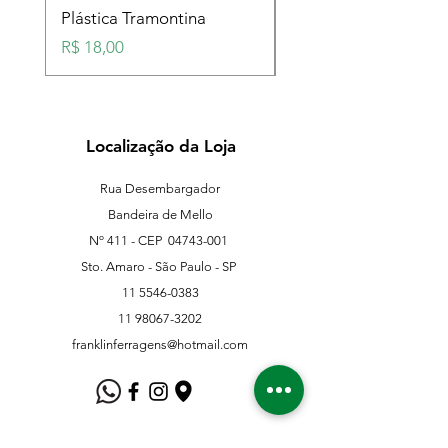
Plástica Tramontina
Plástica Tramontina
Preço
Preço
R$ 18,00
R$ 18,00
Localização da Loja
Rua Desembargador
Bandeira de Mello
Nº 411 - CEP
04743-001
Sto. Amaro - São Paulo - SP
11 5546-0383
11 98067-3202
franklinferragens@hotmail.com