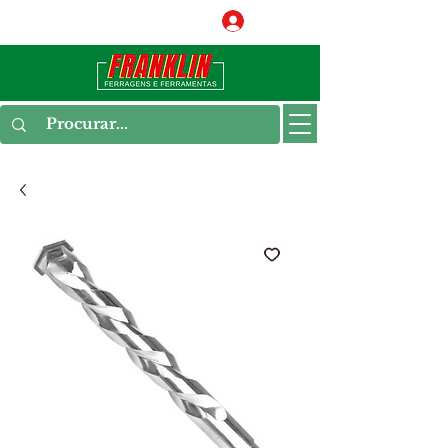
Conecte-se