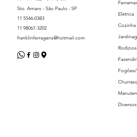
Ferrame
Sto. Amaro - São Paulo - SP
Elétrica
11 5546-0383
Cozinha
11 98067-3202
Jardina
franklinferragens@hotmail.com
Rodízios
Fazendi
Fogões
Churrasq
Manuten
Diversos