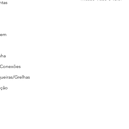
ntas
gem
nha
/Conexões
ueiras/Grelhas
ção