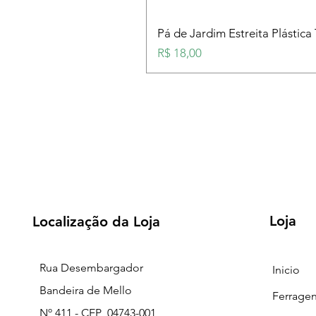
Pá de Jardim Estreita Plástica
Preço
R$ 18,00
Loja
Localização da Loja
Rua Desembargador
Inicio
Bandeira de Mello
Ferrage
Nº 411 - CEP 04743-001