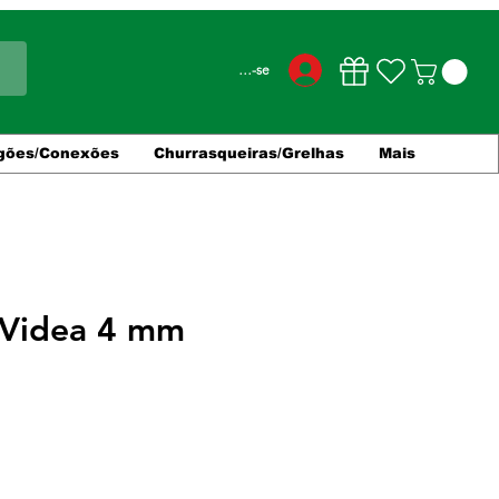
Conecte-se
gões/Conexões
Churrasqueiras/Grelhas
Mais
 Videa 4 mm