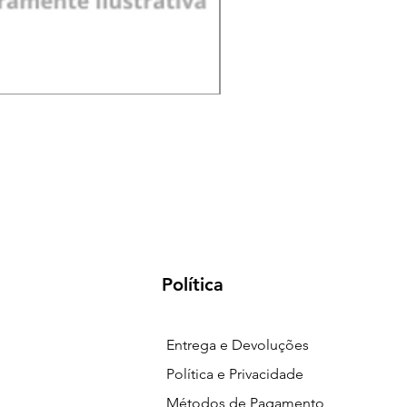
Pá de Jardim Larga Plást
Preço
R$ 18,00
Política
Entrega e Devoluções
Política e Privacidade
Métodos de Pagamento