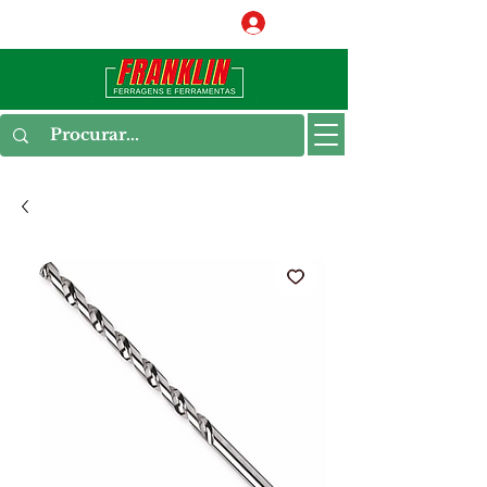
Conecte-se