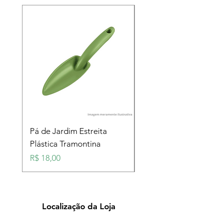
Pá de Jardim Estreita
Pá de Jardim Larga
Plástica Tramontina
Plástica Tramontina
Preço
Preço
R$ 18,00
R$ 18,00
Localização da Loja