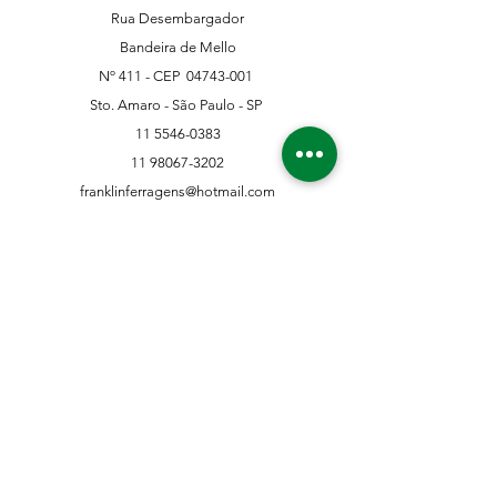
Rua Desembargador
Bandeira de Mello
Nº 411 - CEP
04743-001
Sto. Amaro - São Paulo - SP
11 5546-0383
11 98067-3202
franklinferragens@hotmail.com
Suporte ao Cliente
Contate-Nos
Sobre nós
Missão Visão e Valor