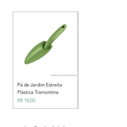
Pá de Jardim Estreita
Pá de Jardim Larga
Plástica Tramontina
Plástica Tramontina
Preço
Preço
R$ 18,00
R$ 18,00