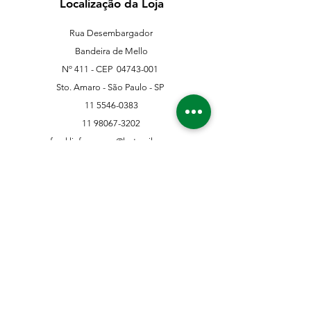
Localização da Loja
Rua Desembargador
Bandeira de Mello
Nº 411 - CEP
04743-001
Sto. Amaro - São Paulo - SP
11 5546-0383
11 98067-3202
franklinferragens@hotmail.com
Suporte ao Cliente
Contate-Nos
Sobre nós
Missão Visão e Valor