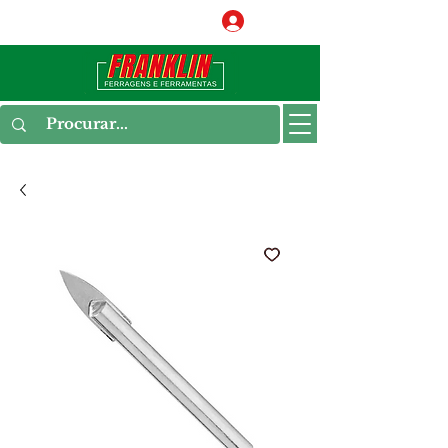
Conecte-se