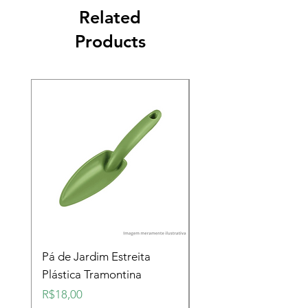
Related
Products
Pá de Jardim Estreita
Pá de Jardim Larga
Plástica Tramontina
Plástica Tramontina
Price
Price
R$18,00
R$18,00