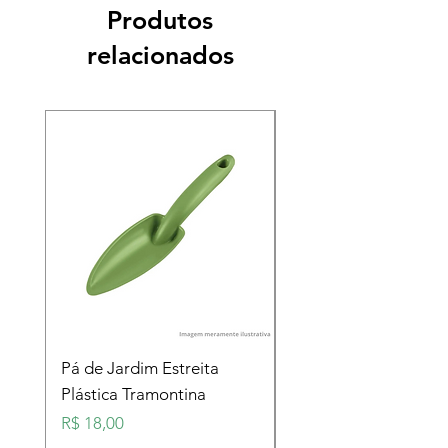
Produtos
relacionados
Pá de Jardim Estreita
Pá de Jardim Larga
Plástica Tramontina
Plástica Tramontina
Preço
Preço
R$ 18,00
R$ 18,00