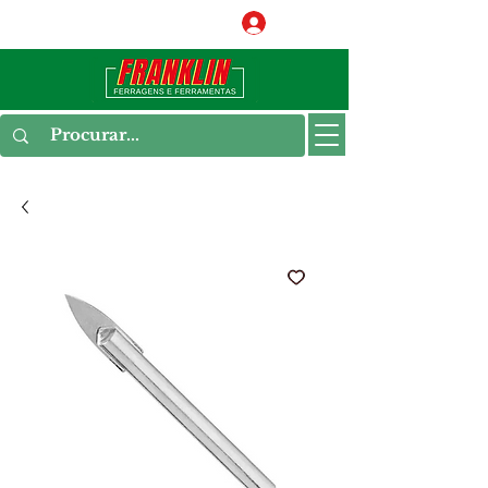
Conecte-se