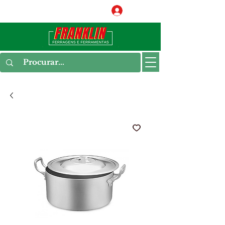
Conecte-se