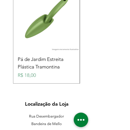
Pá de Jardim Estreita
Pá de Jardim Larga
Plástica Tramontina
Plástica Tramontina
Preço
Preço
R$ 18,00
R$ 18,00
Localização da Loja
Rua Desembargador
Bandeira de Mello