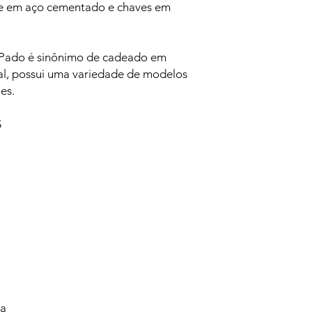
te em aço cementado e chaves em
a Pado é sinônimo de cadeado em
nal, possui uma variedade de modelos
es.
S
va