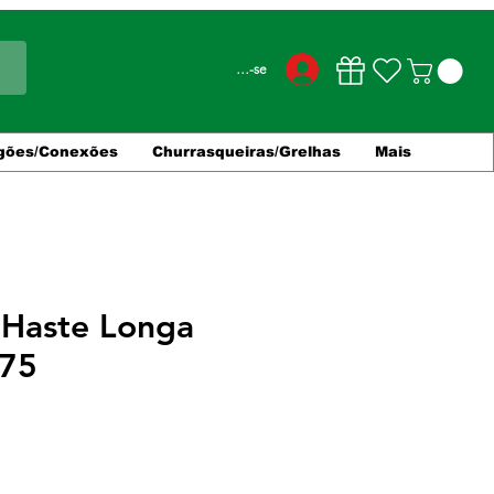
Conecte-se
gões/Conexões
Churrasqueiras/Grelhas
Mais
Haste Longa
x75