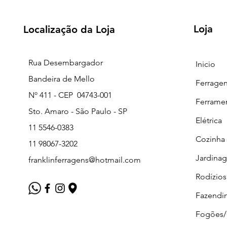
Loja
Localização da Loja
Rua Desembargador
Inicio
Bandeira de Mello
Ferrage
Nº 411 - CEP 04743-001
Ferrame
Sto. Amaro - São Paulo - SP
Elétrica
11 5546-0383
Cozinha
11 98067-3202
Jardina
franklinferragens@hotmail.com
Rodízios
Fazendi
Fogões