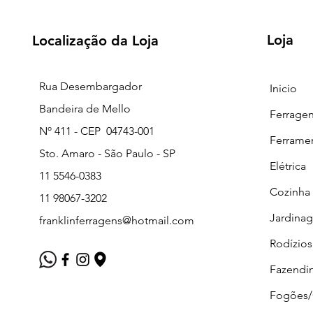
Loja
Localização da Loja
Rua Desembargador
Inicio
Bandeira de Mello
Ferrage
Nº 411 - CEP 04743-001
Ferrame
Sto. Amaro - São Paulo - SP
Elétrica
11 5546-0383
Cozinha
11 98067-3202
Jardina
franklinferragens@hotmail.com
Rodízios
Fazendi
Fogões