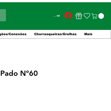
Conecte-se
gões/Conexões
Churrasqueiras/Grelhas
Mais
 Pado Nº60