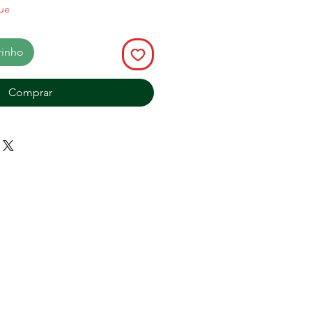
ue
rinho
Comprar