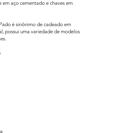
te em aço cementado e chaves em
a Pado é sinônimo de cadeado em
nal, possui uma variedade de modelos
es.
S
va