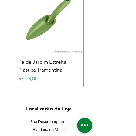
Pá de Jardim Estreita
Pá de Jardim Larga
Plástica Tramontina
Plástica Tramontina
Preço
Preço
R$ 18,00
R$ 18,00
Localização da Loja
Rua Desembargador
Bandeira de Mello