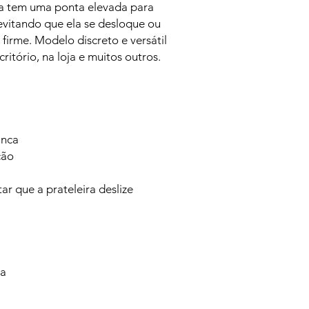
sa tem uma ponta elevada para
 evitando que ela se desloque ou
irme. Modelo discreto e versátil
ritório, na loja e muitos outros.
anca
ção
ar que a prateleira deslize
va