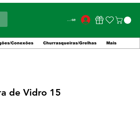
Conecte-se
gões/Conexões
Churrasqueiras/Grelhas
Mais
ra de Vidro 15