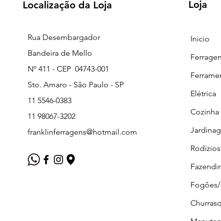
Loja
Localização da Loja
Rua Desembargador
Inicio
Bandeira de Mello
Ferrage
Nº 411 - CEP 04743-001
Ferrame
Sto. Amaro - São Paulo - SP
Elétrica
11 5546-0383
Cozinha
11 98067-3202
Jardina
franklinferragens@hotmail.com
Rodízios
Fazendi
Fogões
Churrasq