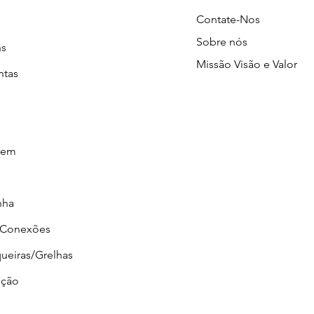
Contate-Nos
Sobre nós
ns
Missão Visão e Valor
ntas
gem
nha
/Conexões
ueiras/Grelhas
ção