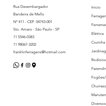
Rua Desembargador
Inicio
Bandeira de Mello
Ferrage
Nº 411 - CEP 04743-001
Ferrame
Sto. Amaro - São Paulo - SP
Elétrica
11 5546-0383
Cozinha
11 98067-3202
Jardina
franklinferragens@hotmail.com
Rodízios
Fazendi
Fogões
Churrasq
Manuten
Diversos