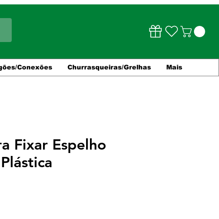
gões/Conexões
Churrasqueiras/Grelhas
Mais
a Fixar Espelho
Plástica