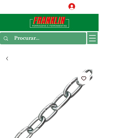
Conecte-se