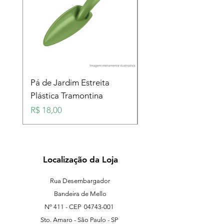
Pá de Jardim Estreita
Pá de Jardim Larga
Plástica Tramontina
Plástica Tramontina
Preço
Preço
R$ 18,00
R$ 18,00
Localização da Loja
Rua Desembargador
Bandeira de Mello
Nº 411 - CEP
04743-001
Sto. Amaro - São Paulo - SP