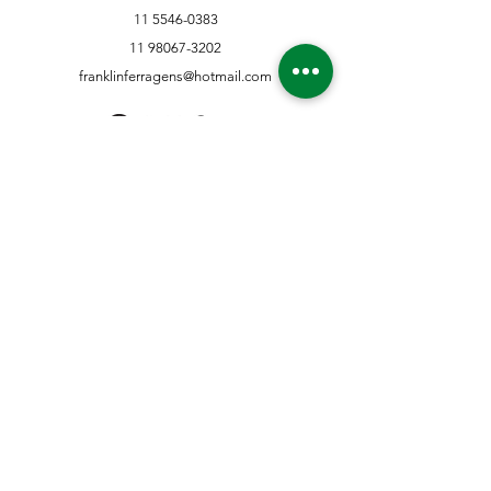
11 5546-0383
11 98067-3202
franklinferragens@hotmail.com
Suporte ao Cliente
Contate-Nos
Sobre nós
Missão Visão e Valor
Política
Entrega e Devoluções
Política e Privacidade