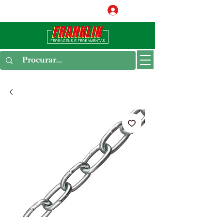
Conecte-se