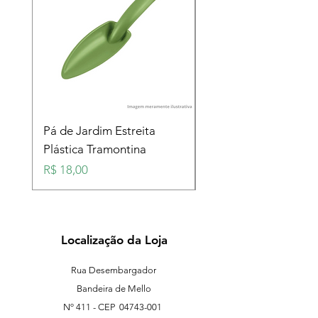
Pá de Jardim Estreita
Pá de Jardim Larga
Plástica Tramontina
Plástica Tramontina
Preço
Preço
R$ 18,00
R$ 18,00
Localização da Loja
Rua Desembargador
Bandeira de Mello
Nº 411 - CEP
04743-001