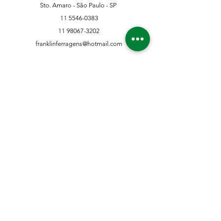
Sto. Amaro - São Paulo - SP
11 5546-0383
11 98067-3202
franklinferragens@hotmail.com
Suporte ao Cliente
Contate-Nos
Sobre nós
Missão Visão e Valor
Política
Entrega e Devoluções