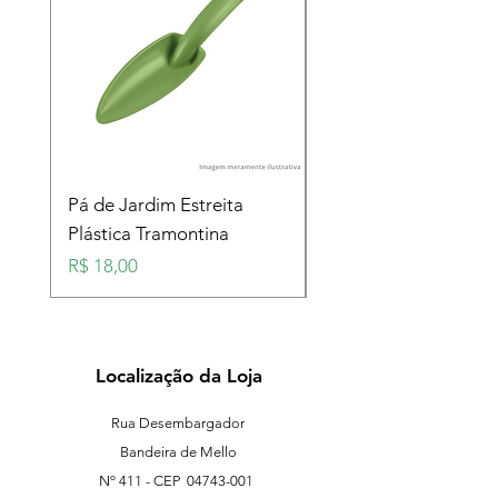
Pá de Jardim Estreita
Pá de Jardim Larga
Plástica Tramontina
Plástica Tramontina
Preço
Preço
R$ 18,00
R$ 18,00
Localização da Loja
Rua Desembargador
Bandeira de Mello
Nº 411 - CEP
04743-001