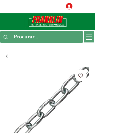
Conecte-se