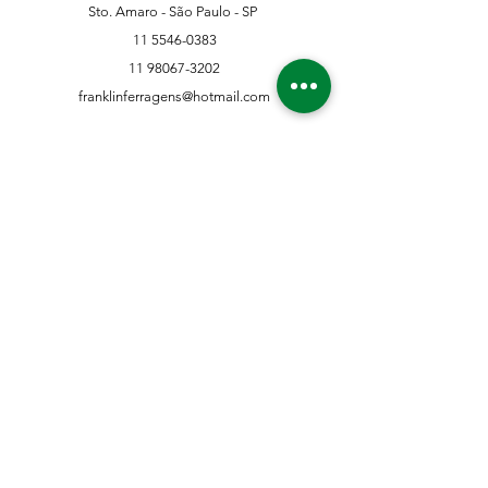
Sto. Amaro - São Paulo - SP
11 5546-0383
11 98067-3202
franklinferragens@hotmail.com
Suporte ao Cliente
Contate-Nos
Sobre nós
Missão Visão e Valor
Política
Entrega e Devoluções