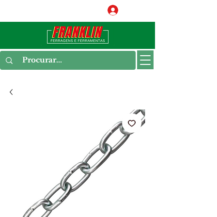
Conecte-se