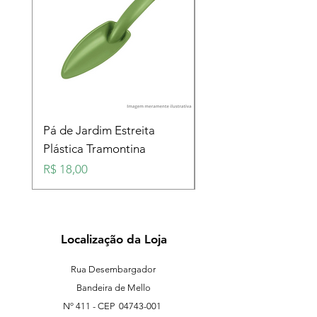
Pá de Jardim Estreita
Pá de Jardim Larga
Plástica Tramontina
Plástica Tramontina
Preço
Preço
R$ 18,00
R$ 18,00
Localização da Loja
Rua Desembargador
Bandeira de Mello
Nº 411 - CEP
04743-001