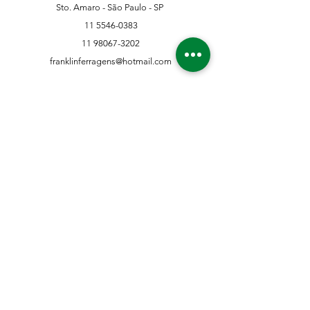
Sto. Amaro - São Paulo - SP
11 5546-0383
11 98067-3202
franklinferragens@hotmail.com
Suporte ao Cliente
Contate-Nos
Sobre nós
Missão Visão e Valor
Política
Entrega e Devoluções