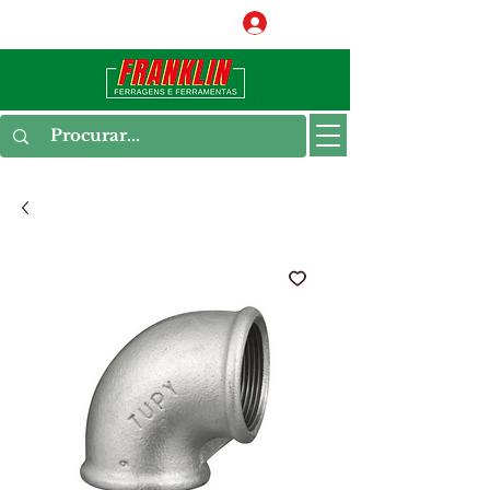
Conecte-se