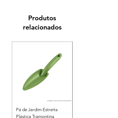
Produtos
relacionados
Pá de Jardim Estreita
Pá de Jardim Larga
Plástica Tramontina
Plástica Tramontina