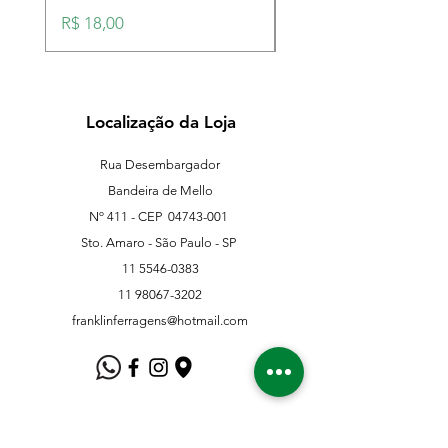
Preço
Preço
R$ 18,00
R$ 18,00
Localização da Loja
Rua Desembargador
Bandeira de Mello
Nº 411 - CEP
04743-001
Sto. Amaro - São Paulo - SP
11 5546-0383
11 98067-3202
franklinferragens@hotmail.com
Suporte ao Cliente