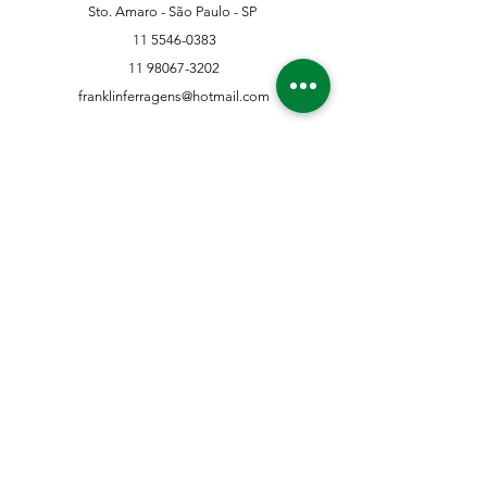
Sto. Amaro - São Paulo - SP
11 5546-0383
11 98067-3202
franklinferragens@hotmail.com
Suporte ao Cliente
Contate-Nos
Sobre nós
Missão Visão e Valor
Política
Entrega e Devoluções