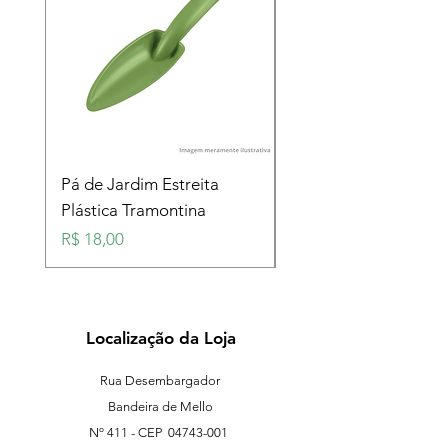
Pá de Jardim Estreita
Pá de Jardim Larga
Plástica Tramontina
Plástica Tramontina
Preço
Preço
R$ 18,00
R$ 18,00
Localização da Loja
Rua Desembargador
Bandeira de Mello
Nº 411 - CEP
04743-001