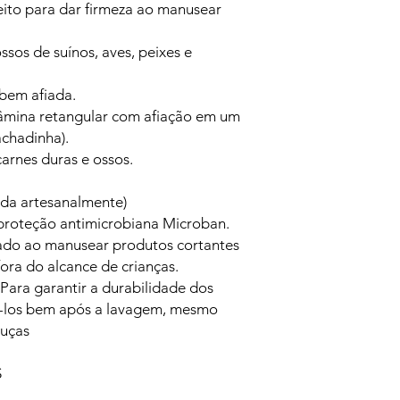
ito para dar firmeza ao manusear
ssos de suínos, aves, peixes e
bem afiada.
lâmina retangular com afiação em um
chadinha).
carnes duras e ossos.
iada artesanalmente)
proteção antimicrobiana Microban.
dado ao manusear produtos cortantes
ora do alcance de crianças.
Para garantir a durabilidade dos
-los bem após a lavagem, mesmo
ouças
S