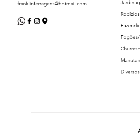
Jardina
franklinferragens@hotmail.com
Rodízios
Fazendi
Fogões
Churrasq
Manuten
Diversos