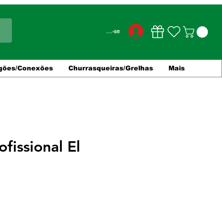
Conecte-se
gões/Conexões
Churrasqueiras/Grelhas
Mais
ofissional El