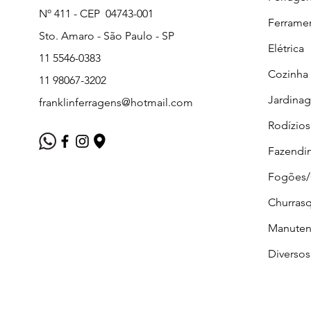
Nº 411 - CEP 04743-001
Ferrame
Sto. Amaro - São Paulo - SP
Elétrica
11 5546-0383
Cozinha
11 98067-3202
Jardina
franklinferragens@hotmail.com
Rodízios
Fazendi
Fogões
Churrasq
Manuten
Diversos