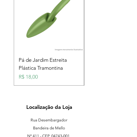
Pá de Jardim Estreita
Pá de Jardim Larga
Plástica Tramontina
Plástica Tramontina
Preço
Preço
R$ 18,00
R$ 18,00
Localização da Loja
Rua Desembargador
Bandeira de Mello
Nº 411 - CEP
04743-001