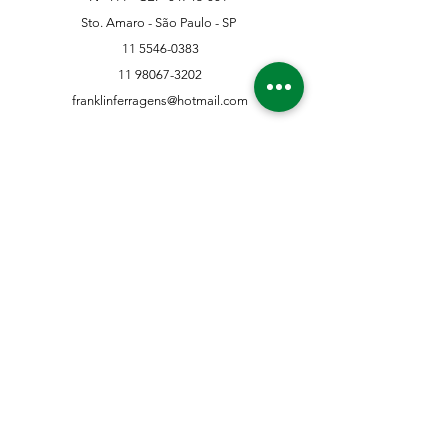
Sto. Amaro - São Paulo - SP
11 5546-0383
11 98067-3202
franklinferragens@hotmail.com
Suporte ao Cliente
Contate-Nos
Sobre nós
Missão Visão e Valor
Política
Entrega e Devoluções