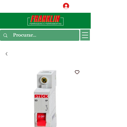
Conecte-se