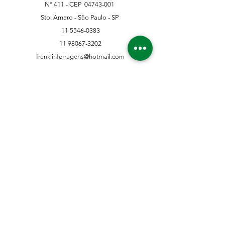
Nº 411 - CEP
04743-001
Sto. Amaro - São Paulo - SP
11 5546-0383
11 98067-3202
franklinferragens@hotmail.com
Suporte ao Cliente
Contate-Nos
Sobre nós
Missão Visão e Valor
Política