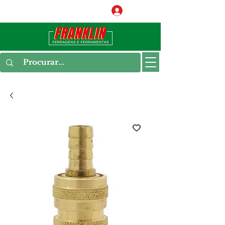
Conecte-se