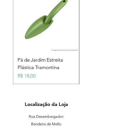
Pá de Jardim Estreita
Pá de Jardim Larga
Plástica Tramontina
Plástica Tramontina
Preço
Preço
R$ 18,00
R$ 18,00
Localização da Loja
Rua Desembargador
Bandeira de Mello