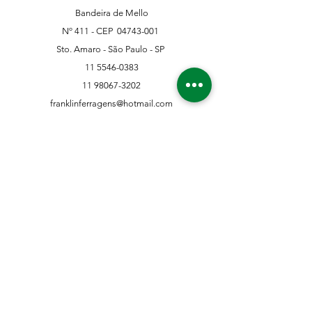
Bandeira de Mello
Nº 411 - CEP
04743-001
Sto. Amaro - São Paulo - SP
11 5546-0383
11 98067-3202
franklinferragens@hotmail.com
Suporte ao Cliente
Contate-Nos
Sobre nós
Missão Visão e Valor