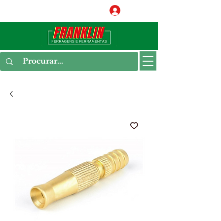
Conecte-se