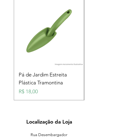
Pá de Jardim Estreita
Pá de Jardim Larga
Plástica Tramontina
Plástica Tramontina
Preço
Preço
R$ 18,00
R$ 18,00
Localização da Loja
Rua Desembargador