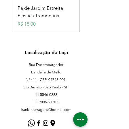
Pá de Jardim Estreita
Pá de Jardim Larga
Plástica Tramontina
Plástica Tramontina
Preço
Preço
R$ 18,00
R$ 18,00
Localização da Loja
Rua Desembargador
Bandeira de Mello
Nº 411 - CEP
04743-001
Sto. Amaro - São Paulo - SP
11 5546-0383
11 98067-3202
franklinferragens@hotmail.com