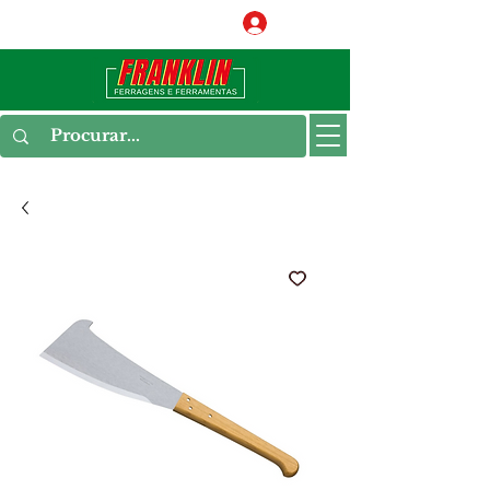
Conecte-se