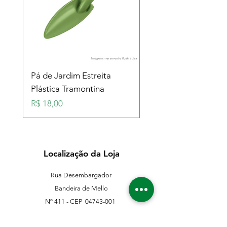
Pá de Jardim Estreita
Pá de Jardim Larga
Plástica Tramontina
Plástica Tramontina
Preço
Preço
R$ 18,00
R$ 18,00
Localização da Loja
Rua Desembargador
Bandeira de Mello
Nº 411 - CEP
04743-001
Sto. Amaro - São Paulo - SP