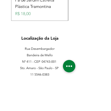
Pá de Jardim Estreita
Pá de Jardim Larga
Plástica Tramontina
Plástica Tramontina
Preço
Preço
R$ 18,00
R$ 18,00
Localização da Loja
Rua Desembargador
Bandeira de Mello
Nº 411 - CEP
04743-001
Sto. Amaro - São Paulo - SP
11 5546-0383
11 98067-3202
franklinferragens@hotmail.com