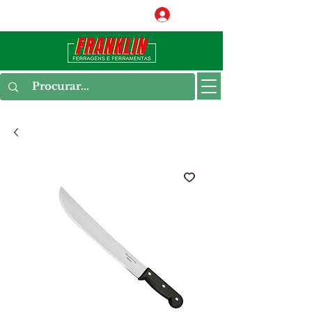
Conecte-se