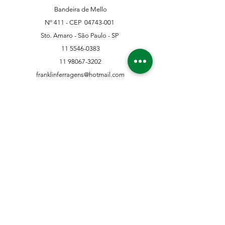
Bandeira de Mello
Nº 411 - CEP
04743-001
Sto. Amaro - São Paulo - SP
11 5546-0383
11 98067-3202
franklinferragens@hotmail.com
Suporte ao Cliente
Contate-Nos
Sobre nós
Missão Visão e Valor