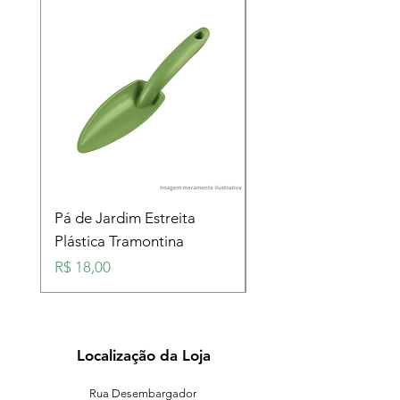
Pá de Jardim Estreita
Pá de Jardim Larga
Plástica Tramontina
Plástica Tramontina
Preço
Preço
R$ 18,00
R$ 18,00
Localização da Loja
Rua Desembargador