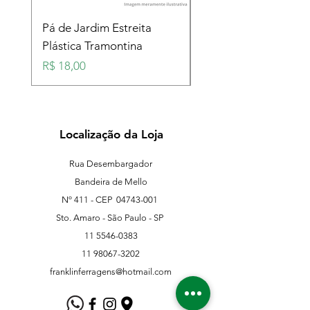
Pá de Jardim Estreita
Pá de Jardim Larga
Plástica Tramontina
Plástica Tramontina
Preço
Preço
R$ 18,00
R$ 18,00
Localização da Loja
Rua Desembargador
Bandeira de Mello
Nº 411 - CEP
04743-001
Sto. Amaro - São Paulo - SP
11 5546-0383
11 98067-3202
franklinferragens@hotmail.com