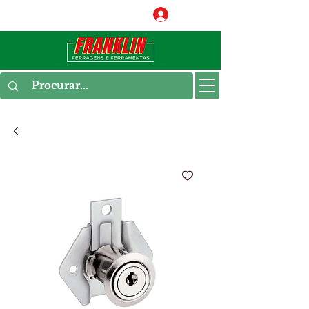
Conecte-se