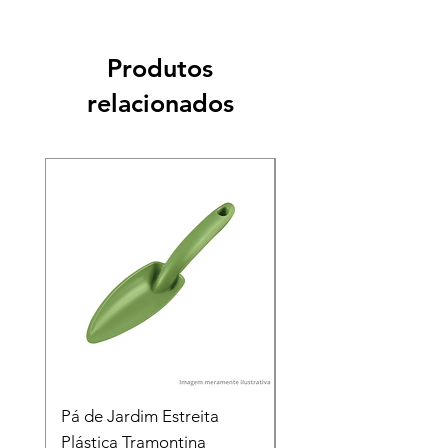
Produtos
relacionados
Pá de Jardim Estreita
Pá de Jardim Larga
Plástica Tramontina
Plástica Tramontina