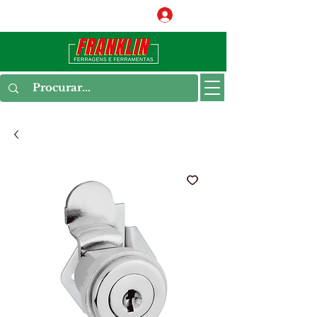
Conecte-se