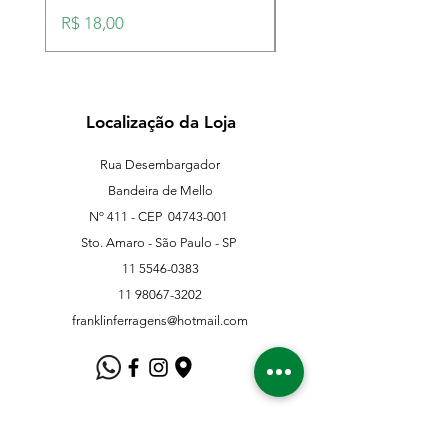
Preço
Preço
R$ 18,00
R$ 18,00
Localização da Loja
Rua Desembargador
Bandeira de Mello
Nº 411 - CEP
04743-001
Sto. Amaro - São Paulo - SP
11 5546-0383
11 98067-3202
franklinferragens@hotmail.com
Suporte ao Cliente