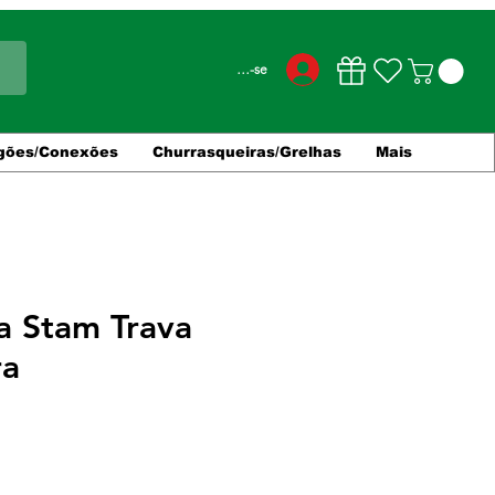
Conecte-se
gões/Conexões
Churrasqueiras/Grelhas
Mais
a Stam Trava
ra