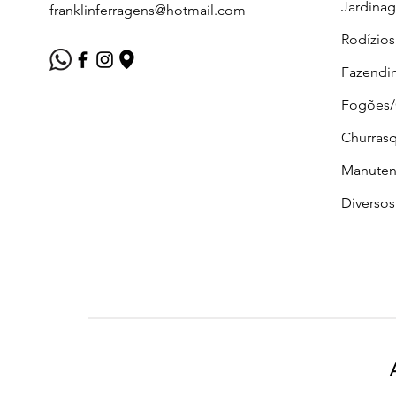
Jardina
franklinferragens@hotmail.com
Rodízios
Fazendi
Fogões
Churrasq
Manuten
Diversos