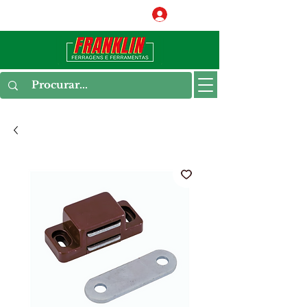
Conecte-se