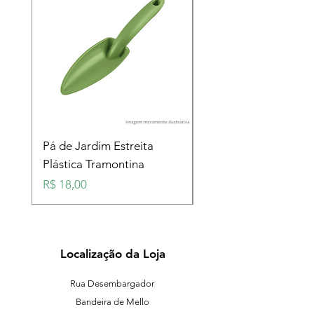
Pá de Jardim Estreita
Pá de Jardim Larga
Plástica Tramontina
Plástica Tramontina
Preço
Preço
R$ 18,00
R$ 18,00
Localização da Loja
Rua Desembargador
Bandeira de Mello