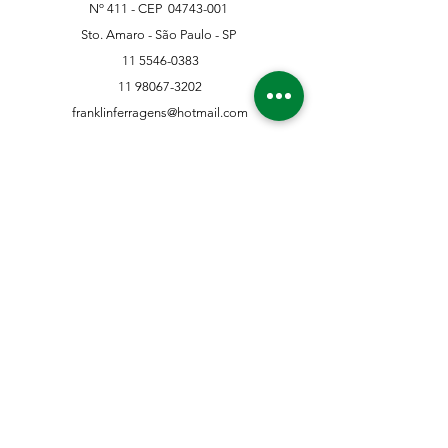
Nº 411 - CEP
04743-001
Sto. Amaro - São Paulo - SP
11 5546-0383
11 98067-3202
franklinferragens@hotmail.com
Suporte ao Cliente
Contate-Nos
Sobre nós
Missão Visão e Valor
Política