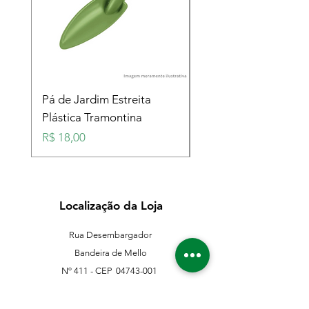
Pá de Jardim Estreita
Pá de Jardim Larga
Plástica Tramontina
Plástica Tramontina
Preço
Preço
R$ 18,00
R$ 18,00
Localização da Loja
Rua Desembargador
Bandeira de Mello
Nº 411 - CEP
04743-001
Sto. Amaro - São Paulo - SP
11 5546-0383